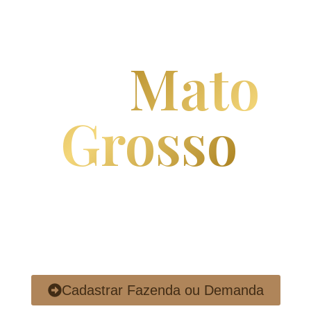
fazendas
no
Mato
Grosso
.
Se você é proprietário, corretor ou investidor,
cadastre sua área ou sua
demanda e fale diretamente com nossa equipe
especializada em
negócios rurais de alto valor.
Cadastrar Fazenda ou Demanda