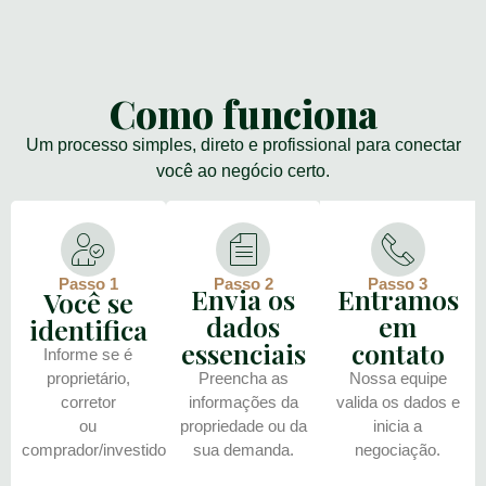
Como funciona
Um processo simples, direto e profissional para conectar
você ao negócio certo.
Passo 1
Passo 2
Passo 3
Envia os
Entramos
Você se
dados
em
identifica
essenciais
contato
Informe se é
proprietário,
Preencha as
Nossa equipe
corretor
informações da
valida os dados e
ou
propriedade ou da
inicia a
comprador/investidor.
sua demanda.
negociação.