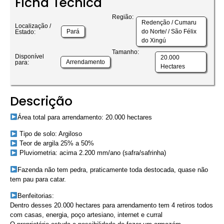
Ficha Técnica
Região:
Redenção / Cumaru
Localização /
Pará
do Norte/ / São Félix
Estado:
do Xingú
Tamanho:
Disponível
20.000
Arrendamento
para:
Hectares
Descrição
Área total para arrendamento: 20.000 hectares
Tipo de solo: Argiloso
Teor de argila 25% a 50%
Pluviometria: acima 2.200 mm/ano (safra/safrinha)
Fazenda não tem pedra, praticamente toda destocada, quase não
tem pau para catar.
Benfeitorias:
Dentro desses 20.000 hectares para arrendamento tem 4 retiros todos
com casas, energia, poço artesiano, internet e curral