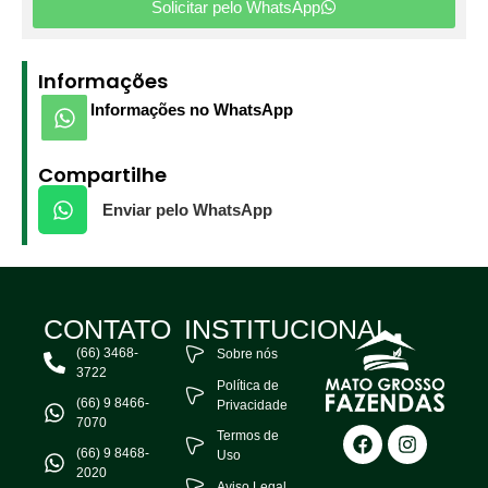
Solicitar pelo WhatsApp
Informações
Informações no WhatsApp
Compartilhe
Enviar pelo WhatsApp
CONTATO
INSTITUCIONAL
(66) 3468-
Sobre nós
3722
Política de
(66) 9 8466-
Privacidade
7070
Termos de
(66) 9 8468-
Uso
2020
Aviso Legal