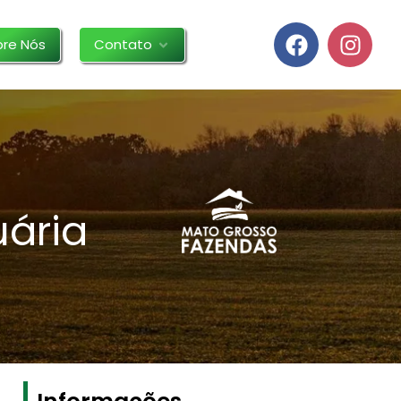
bre Nós
Contato
ária