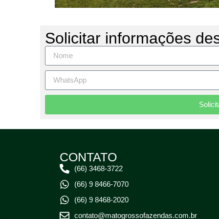
Solicitar informações de
Solici
CONTATO
(66) 3468-3722
(66) 9 8466-7070
(66) 9 8468-2020
contato@matogrossofazendas.com.br