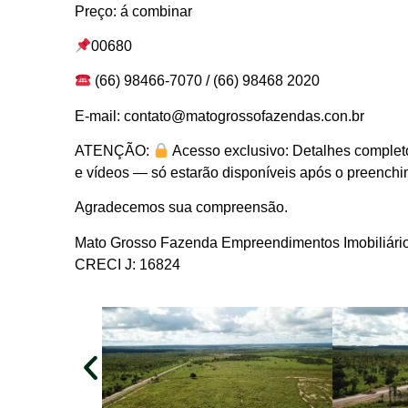
Preço: á combinar
00680
(66) 98466-7070 / (66) 98468 2020
E-mail: contato@matogrossofazendas.con.br
ATENÇÃO:
Acesso exclusivo: Detalhes completo
e vídeos — só estarão disponíveis após o preenchim
Agradecemos sua compreensão.
Mato Grosso Fazenda Empreendimentos Imobiliári
CRECI J: 16824