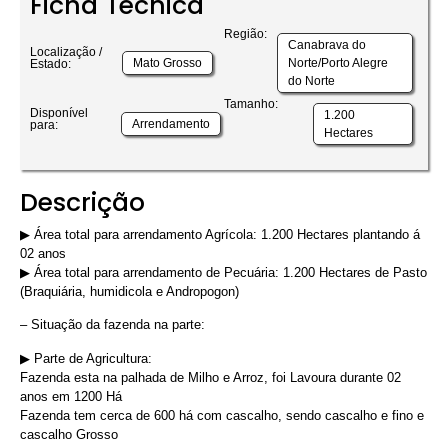
Ficha Técnica
Região:
Canabrava do
Localização /
Mato Grosso
Norte/Porto Alegre
Estado:
do Norte
Tamanho:
Disponível
1.200
Arrendamento
para:
Hectares
Descrição
▶︎ Área total para arrendamento Agrícola: 1.200 Hectares plantando á
02 anos
▶︎ Área total para arrendamento de Pecuária: 1.200 Hectares de Pasto
(Braquiária, humidicola e Andropogon)
– Situação da fazenda na parte:
▶︎ Parte de Agricultura:
Fazenda esta na palhada de Milho e Arroz, foi Lavoura durante 02
anos em 1200 Há
Fazenda tem cerca de 600 há com cascalho, sendo cascalho e fino e
cascalho Grosso