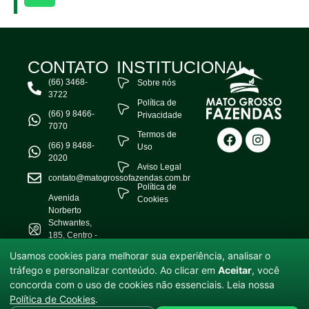
CONTATO
INSTITUCIONAL
(66) 3468-
Sobre nós
3722
Política de
(66) 9 8466-
Privacidade
7070
Termos de
(66) 9 8468-
Uso
2020
Aviso Legal
contato@matogrossofazendas.com.br
Política de
Avenida
Cookies
Norberto
Schwantes,
185, Centro -
Água Boa -
Usamos cookies para melhorar sua experiência, analisar o
MT
tráfego e personalizar conteúdo. Ao clicar em
Aceitar
, você
concorda com o uso de cookies não essenciais. Leia nossa
© 2025 Mato Grosso Fazendas — Todos os direitos reservados.
Política de Cookies
.
Informações sujeitas a alterações sem aviso prévio. Valores e