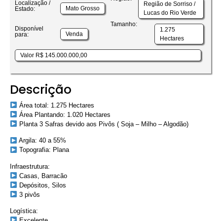
Localização /
Região de Sorriso /
Mato Grosso
Estado:
Lucas do Rio Verde
Tamanho:
Disponível
1.275
Venda
para:
Hectares
Valor R$ 145.000.000,00
Descrição
Área total: 1.275 Hectares
Área Plantando: 1.020 Hectares
Planta 3 Safras devido aos Pivôs ( Soja – Milho – Algodão)
Argila: 40 a 55%
Topografia: Plana
Infraestrutura:
Casas, Barracão
Depósitos, Silos
3 pivôs
Logística:
Excelente