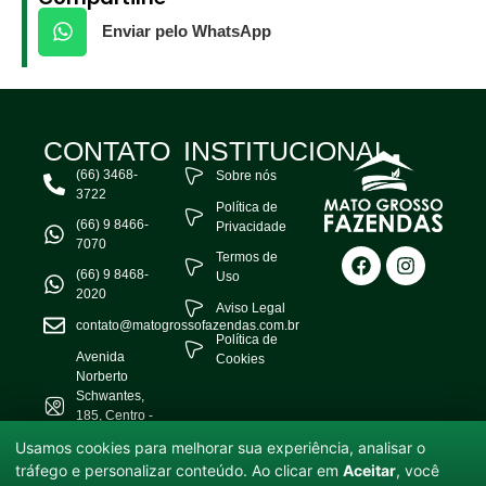
Enviar pelo WhatsApp
CONTATO
INSTITUCIONAL
(66) 3468-
Sobre nós
3722
Política de
(66) 9 8466-
Privacidade
7070
Termos de
(66) 9 8468-
Uso
2020
Aviso Legal
contato@matogrossofazendas.com.br
Política de
Avenida
Cookies
Norberto
Schwantes,
185, Centro -
Água Boa -
Usamos cookies para melhorar sua experiência, analisar o
MT
tráfego e personalizar conteúdo. Ao clicar em
Aceitar
, você