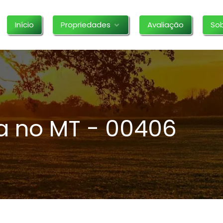
Início
Propriedades
Avaliação
So
a no MT - 00406