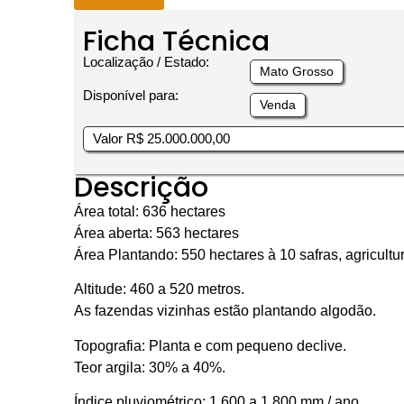
Ficha Técnica
Localização / Estado:
Mato Grosso
Disponível para:
Venda
Valor R$ 25.000.000,00
Descrição
Área total: 636 hectares
Área aberta: 563 hectares
Área Plantando: 550 hectares à 10 safras, agricultu
Altitude: 460 a 520 metros.
As fazendas vizinhas estão plantando algodão.
Topografia: Planta e com pequeno declive.
Teor argila: 30% a 40%.
Índice pluviométrico: 1.600 a 1.800 mm / ano