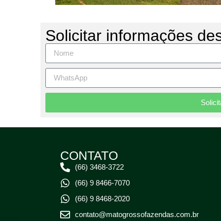
Solicitar informações de
Solici
CONTATO
(66) 3468-3722
(66) 9 8466-7070
(66) 9 8468-2020
contato@matogrossofazendas.com.br