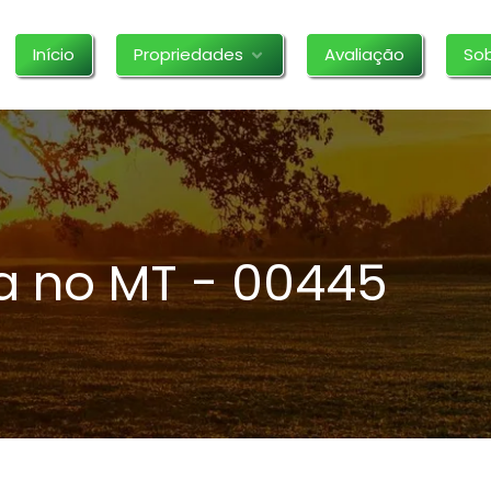
Início
Propriedades
Avaliação
So
a no MT - 00445