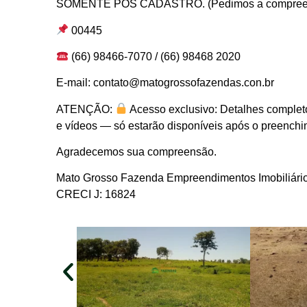
SOMENTE PÓS CADASTRO. (Pedimos a compree
00445
(66) 98466-7070 / (66) 98468 2020
E-mail: contato@matogrossofazendas.con.br
ATENÇÃO:
Acesso exclusivo: Detalhes completo
e vídeos — só estarão disponíveis após o preenchim
Agradecemos sua compreensão.
Mato Grosso Fazenda Empreendimentos Imobiliári
CRECI J: 16824