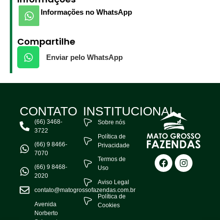
Informações no WhatsApp
Compartilhe
Enviar pelo WhatsApp
CONTATO
INSTITUCIONAL
(66) 3468-
Sobre nós
3722
Política de
(66) 9 8466-
Privacidade
7070
Termos de
(66) 9 8468-
Uso
2020
Aviso Legal
contato@matogrossofazendas.com.br
Política de
Avenida
Cookies
Norberto