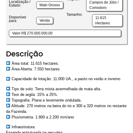
Localização /
Campos de Júlio /
Mato Grosso
Estado:
Comodoro
Tamanho:
Disponível
11.615
Venda
para:
Hectares
Valor R$ 270.000.000,00
Descrição
Área total: 11.615 hectares.
Área Aberta: 7.550 hectares
Capacidade de lotação: 11.000 UA., a pasto no verão e inverno
Tipo de solo: Terra mista avermelhada de mata alta.
Teor de argila: 15% a 25%.
Topografia: Plana e levemente ondulada.
Altitude: 270 metros na beira do rio e 300 a 320 metros no restante
da Fazenda.
Pluviometria: 1.800 a 2.200 mm/ano
Infraestrutura:
Fazenda estruturada na pecuária