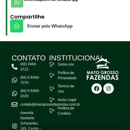
Compartilhe
Enviar pelo WhatsApp
CONTATO
INSTITUCIONAL
(66) 3468-
Sobre nós
3722
Política de
(66) 9 8466-
Privacidade
7070
Termos de
(66) 9 8468-
Uso
2020
Aviso Legal
contato@matogrossofazendas.com.br
Política de
Avenida
Cookies
Norberto
Schwantes,
185, Centro -