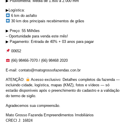
▶︎ Pluviometria: Média de 1.800 a 2.000 mm
▶︎Logística:
6 km do asfalto
30 km dos principais recebimentos de grãos
▶︎ Preço: 55 Milhões
– Oportunidade para venda este mês!
▶︎ Pagamento: Entrada de 40% + 03 anos para pagar
00652
(66) 98466-7070 / (66) 98468 2020
E-mail: contato@matogrossofazendas.con.br
ATENÇÃO:
Acesso exclusivo: Detalhes completos da fazenda —
incluindo cidade, logística, mapas (KMZ), fotos e vídeos — só
estarão disponíveis após o preenchimento do cadastro e a validação
do termo de sigilo.
Agradecemos sua compreensão.
Mato Grosso Fazenda Empreendimentos Imobiliários
CRECI J: 16824