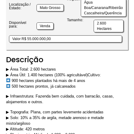
Água
Localização /
Mato Grosso
Boa/Canarana/Ribeirão
Estado:
Cascalheira/Querência
Tamanho:
Disponível
2.600
Venda
para:
Hectares
Valor R$ 55.000.000,00
Descrição
▶︎ Área Total: 2.600 hectares
▶︎ Área Útil: 1.400 hectares (100% agricultável)Cultivo:
900 hectares plantados há mais de 4 anos
500 hectares prontos, já calcareados
▶︎ Infraestrutura: Fazenda bem cuidada, com barracão, casas,
alojamentos e outros.
▶︎ Topografia: Plana, com partes levemente acidentadas
▶︎ Solo: 10% a 35% de argila, metade arenoso e metade
misto/argiloso
▶︎ Altitude: 420 metros