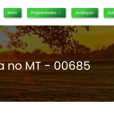
Início
Propriedades
Avaliação
So
a no MT - 00685