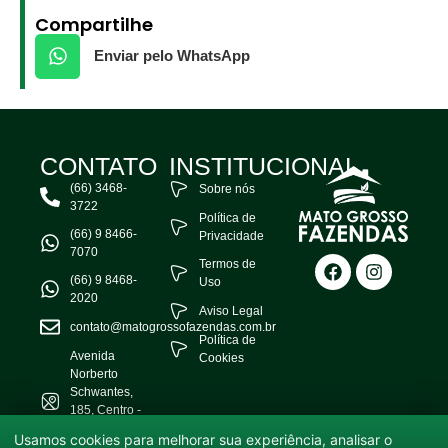
Compartilhe
Enviar pelo WhatsApp
CONTATO
INSTITUCIONAL
(66) 3468-
Sobre nós
3722
Política de
(66) 9 8466-
Privacidade
7070
Termos de
(66) 9 8468-
Uso
2020
Aviso Legal
contato@matogrossofazendas.com.br
Política de
Avenida
Cookies
Norberto
Schwantes,
185, Centro -
Água Boa -
Usamos cookies para melhorar sua experiência, analisar o
MT