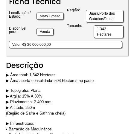
Ficha Técnica
Região:
Localização /
Juara/Porto dos
Mato Grosso
Estado:
Gaúchos/Juína
Tamanho:
Disponível
1.342
Venda
para:
Hectares
Valor R$ 26.000.000,00
Descrição
▶︎ Área total: 1.342 Hectares
▶︎ Área aberta consolidada: 508 Hectares no pasto
▶︎ Topografia: Plana
▶︎ Argila: 15% A 30%
▶︎ Pluviometria: 2.400 mm
▶︎ Altitude: 350m
(Região de Safra e Safrinha cheia)
▶︎ Infraestrutura:
• Barracão de Maquinários