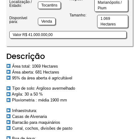
Localização /
Marianópolis /
Tocantins
Estado:
Pium
Tamanho:
Disponível
1.069
Venda
para:
Hectares
Valor R$ 41.000.000,00
Descrição
Área total: 1069 Hectares
Área aberta: 681 Hectares
95% da área aberta é agricultável
Tipo de solo: Argiloso avermelhado
Argila: 30 a 50 %
Pluviometria : média 1900 mm
Infraestrutura:
Casas de Alvenaria
Barracão para maquinários
Curral, cochos, divisões de pasto
Boa de água: