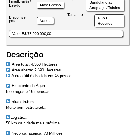
Localização /
Sandolândia /
Mato Grosso
Estado:
Araguaçu / Tataina
Tamanho:
Disponível
4.360
Venda
para:
Hectares
Valor R$ 73.000.000,00
Descrição
Área total: 4.360 Hectares
Área aberta: 2.690 Hectares
A área útil é dividida em 45 pastos
Excelente de Água
8 córregos e 16 represas
Infraestrutura:
Muito bem estruturada
Logistica:
50 km da cidade mais próxima
Preço da fazenda: 73 Milhões