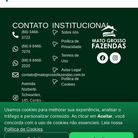
CONTATO
INSTITUCIONAL
(66) 3468-
Sobre nós
3722
Política de
(66) 9 8466-
Privacidade
7070
Termos de
(66) 9 8468-
Uso
2020
Aviso Legal
contato@matogrossofazendas.com.br
Política de
Avenida
Cookies
Norberto
Schwantes,
185, Centro -
Água Boa -
Usamos cookies para melhorar sua experiência, analisar o
MT
tráfego e personalizar conteúdo. Ao clicar em
Aceitar
, você
concorda com o uso de cookies não essenciais. Leia nossa
© 2025 Mato Grosso Fazendas — Todos os direitos reservados.
Política de Cookies
.
Informações sujeitas a alterações sem aviso prévio. Valores e
disponibilidades devem ser confirmados com a equipe.