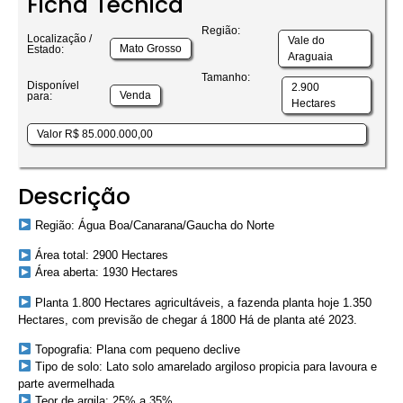
Ficha Técnica
Região:
Localização /
Vale do
Mato Grosso
Estado:
Araguaia
Tamanho:
Disponível
2.900
Venda
para:
Hectares
Valor R$ 85.000.000,00
Descrição
Região: Água Boa/Canarana/Gaucha do Norte
Área total: 2900 Hectares
Área aberta: 1930 Hectares
Planta 1.800 Hectares agricultáveis, a fazenda planta hoje 1.350
Hectares, com previsão de chegar á 1800 Há de planta até 2023.
Topografia: Plana com pequeno declive
Tipo de solo: Lato solo amarelado argiloso propicia para lavoura e
parte avermelhada
Teor de argila: 25% a 35%.