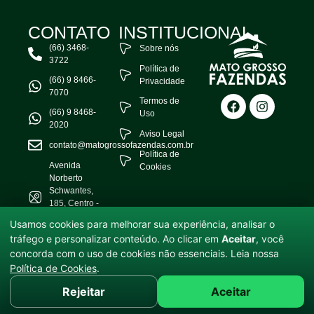
CONTATO
INSTITUCIONAL
(66) 3468-
Sobre nós
3722
Política de
(66) 9 8466-
Privacidade
7070
Termos de
(66) 9 8468-
Uso
2020
Aviso Legal
contato@matogrossofazendas.com.br
Política de
Avenida
Cookies
Norberto
Schwantes,
185, Centro -
Água Boa -
Usamos cookies para melhorar sua experiência, analisar o
MT
tráfego e personalizar conteúdo. Ao clicar em
Aceitar
, você
concorda com o uso de cookies não essenciais. Leia nossa
© 2025 Mato Grosso Fazendas — Todos os direitos reservados.
Política de Cookies
.
Informações sujeitas a alterações sem aviso prévio. Valores e
disponibilidades devem ser confirmados com a equipe.
Rejeitar
Aceitar