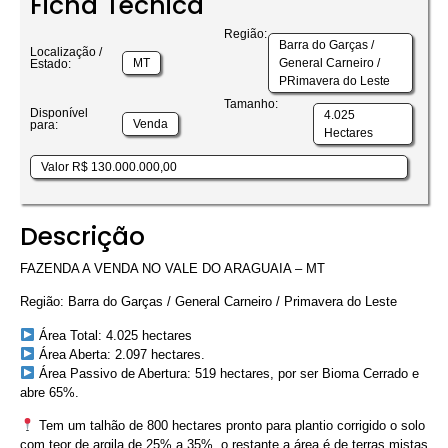
Ficha Técnica
Região:
Barra do Garças /
Localização /
MT
General Carneiro /
Estado:
PRimavera do Leste
Tamanho:
Disponível
4.025
Venda
para:
Hectares
Valor R$ 130.000.000,00
Descrição
FAZENDA A VENDA NO VALE DO ARAGUAIA – MT
Região: Barra do Garças / General Carneiro / Primavera do Leste
Área Total: 4.025 hectares
Área Aberta: 2.097 hectares.
Área Passivo de Abertura: 519 hectares, por ser Bioma Cerrado e
abre 65%.
Tem um talhão de 800 hectares pronto para plantio corrigido o solo
com teor de argila de 25% a 35%, o restante a área é de terras mistas