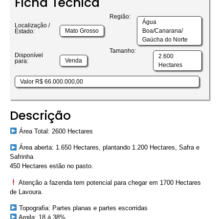
Ficha Técnica
Região:
Água
Localização /
Mato Grosso
Boa/Canarana/
Estado:
Gaúcha do Norte
Tamanho:
Disponível
2.600
Venda
para:
Hectares
Valor R$ 66.000.000,00
Descrição
Área Total: 2600 Hectares
Área aberta: 1.650 Hectares, plantando 1.200 Hectares, Safra e
Safrinha
450 Hectares estão no pasto.
Atenção a fazenda tem potencial para chegar em 1700 Hectares
de Lavoura.
Topografia: Partes planas e partes escorridas
Argila: 18 á 38%