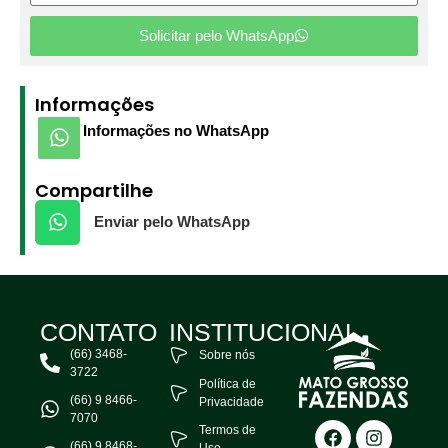
Solicitar pelo WhatsApp
Informações
Informações no WhatsApp
Compartilhe
Enviar pelo WhatsApp
CONTATO
INSTITUCIONAL
(66) 3468-
Sobre nós
3722
Política de
(66) 9 8466-
Privacidade
7070
Termos de
(66) 9 8468-
Uso