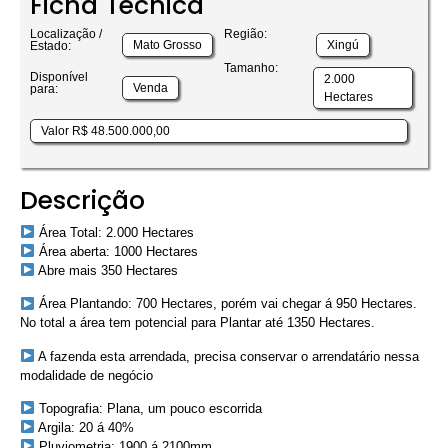
Ficha Técnica
Localização /
Região:
Mato Grosso
Xingú
Estado:
Tamanho:
Disponível
2.000
Venda
para:
Hectares
Valor R$ 48.500.000,00
Descrição
Área Total: 2.000 Hectares
Área aberta: 1000 Hectares
Abre mais 350 Hectares
Área Plantando: 700 Hectares, porém vai chegar á 950 Hectares.
No total a área tem potencial para Plantar até 1350 Hectares.
A fazenda esta arrendada, precisa conservar o arrendatário nessa
modalidade de negócio
Topografia: Plana, um pouco escorrida
Argila: 20 á 40%
Pluviometria: 1900 á 2100mm