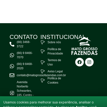
CONTATO
INSTITUCIONAL
(66) 3468-
Sobre nós
3722
Política de
(66) 9 8466-
Privacidade
7070
Termos de
(66) 9 8468-
Uso
2020
Aviso Legal
contato@matogrossofazendas.com.br
Política de
Avenida
Cookies
Norberto
Schwantes,
185, Centro -
Água Boa -
Usamos cookies para melhorar sua experiência, analisar o
MT